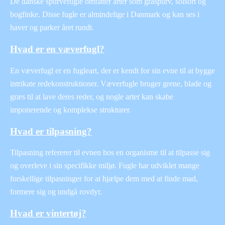
De danske spurvefugle omfatter arter som gråspurv, solsort og
bogfinke. Disse fugle er almindelige i Danmark og kan ses i
haver og parker året rundt.
Hvad er en væverfugl?
En væverfugl er en fugleart, der er kendt for sin evne til at bygge
intrikate redekonstruktioner. Væverfugle bruger grene, blade og
græs til at lave deres reder, og nogle arter kan skabe
imponerende og komplekse strukturer.
Hvad er tilpasning?
Tilpasning refererer til evnen hos en organisme til at tilpasse sig
og overleve i sin specifikke miljø. Fugle har udviklet mange
forskellige tilpasninger for at hjælpe dem med at finde mad,
formere sig og undgå rovdyr.
Hvad er vintertøj?