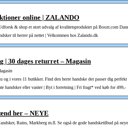
lektioner online | ZALANDO
Udforsk & shop et stort udvalg af kvalitetsprodukter på Boozt.com Da
handsker til herrer på nettet | Velkommen hos Zalando.dk
g | 30 dages returret – Magasin
Magasin
nu og i vores 11 butikker. Find den herre handske der passer dig perfekt 
e handsker eller vanter | Byt i forretning | Fri fragt* ved køb for 499,-
mænd her – NEYE
Handsker, Rains, Markberg m.fl. Se også de gode handsketilbud på neye