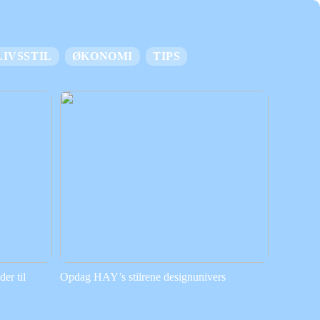
LIVSSTIL
ØKONOMI
TIPS
er til
Opdag HAY’s stilrene designunivers