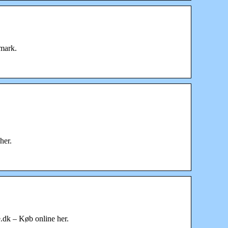
nmark.
her.
.dk – Køb online her.