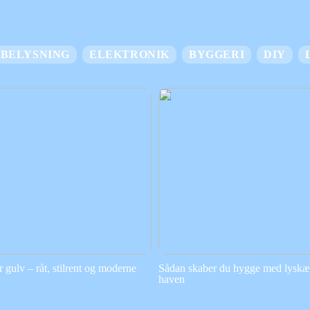
BELYSNING
ELEKTRONIK
BYGGERI
DIY
gulv – råt, stilrent og moderne
Sådan skaber du hygge med lyskæd
haven