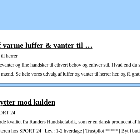
f varme luffer & vanter til …
til herrer
mevanter og fine handsker til ethvert behov og enhver stil. Hvad end du
d. Se hele vores udvalg af luffer og vanter til herrer her, og få gratis
kytter mod kulden
SPORT 24
nde kvalitet fra Randers Handskefabrik, som er en dansk producent af l
 vinteren hos SPORT 24 | Lev.: 1-2 hverdage | Trustpilot ***** | Byt i 