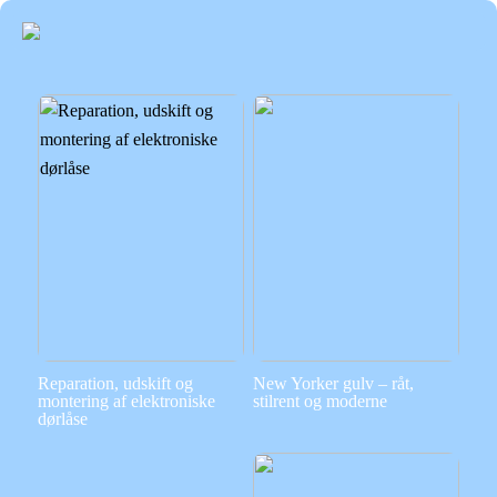
Reparation, udskift og
New Yorker gulv – råt,
montering af elektroniske
stilrent og moderne
dørlåse