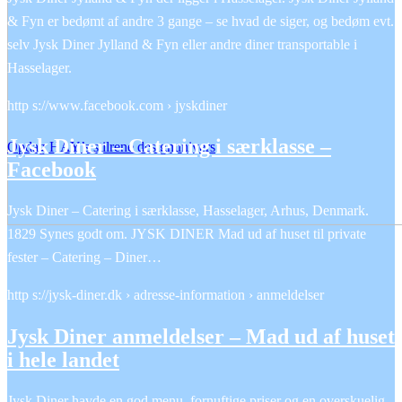
& Fyn er bedømt af andre 3 gange – se hvad de siger, og bedøm evt.
selv Jysk Diner Jylland & Fyn eller andre diner transportable i
Hasselager.
http s://www.facebook.com › jyskdiner
Jysk Diner – Catering i særklasse –
Opdag HAY’s stilrene designunivers
Facebook
Jysk Diner – Catering i særklasse, Hasselager, Arhus, Denmark.
1829 Synes godt om. JYSK DINER Mad ud af huset til private
fester – Catering – Diner…
http s://jysk-diner.dk › adresse-information › anmeldelser
Jysk Diner anmeldelser – Mad ud af huset
i hele landet
Jysk Diner havde en god menu, fornuftige priser og en overskuelig