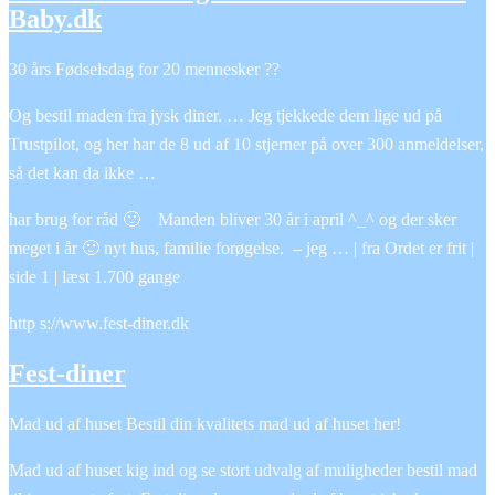
Baby.dk
30 års Fødselsdag for 20 mennesker ??
Og bestil maden fra jysk diner. … Jeg tjekkede dem lige ud på
Trustpilot, og her har de 8 ud af 10 stjerner på over 300 anmeldelser,
så det kan da ikke …
har brug for råd 🙂 Manden bliver 30 år i april ^_^ og der sker
meget i år 🙂 nyt hus, familie forøgelse. – jeg … | fra Ordet er frit |
side 1 | læst 1.700 gange
http s://www.fest-diner.dk
Fest-diner
Mad ud af huset Bestil din kvalitets mad ud af huset her!
Mad ud af huset kig ind og se stort udvalg af muligheder bestil mad