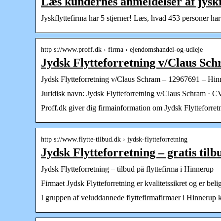
Læs kundernes anmeldelser af jyskf
Jyskflyttefirma har 5 stjerner! Læs, hvad 453 personer har
http s://www.proff.dk › firma › ejendomshandel-og-udleje
Jydsk Flytteforretning v/Claus Sc
Jydsk Flytteforretning v/Claus Schram – 12967691 – Hin
Juridisk navn: Jydsk Flytteforretning v/Claus Schram
Proff.dk giver dig firmainformation om Jydsk Flytteforret
http s://www.flytte-tilbud.dk › jydsk-flytteforretning
Jydsk Flytteforretning – gratis til
Jydsk Flytteforretning – tilbud på flyttefirma i Hinnerup
Firmaet Jydsk Flytteforretning er kvalitetssikret og er b
I gruppen af veluddannede flyttefirmafirmaer i Hinnerup 