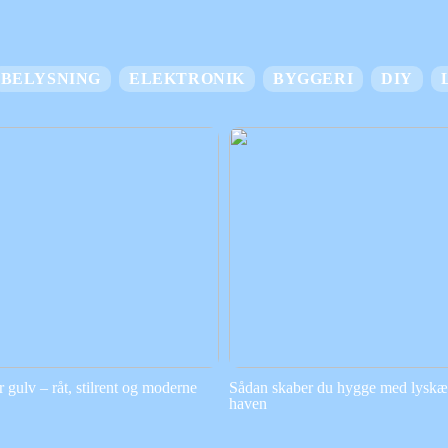
BELYSNING
ELEKTRONIK
BYGGERI
DIY
gulv – råt, stilrent og moderne
Sådan skaber du hygge med lyskæd
haven