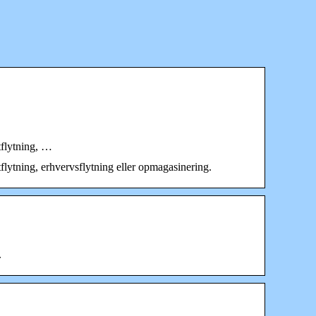
tflytning, …
tflytning, erhvervsflytning eller opmagasinering.
.