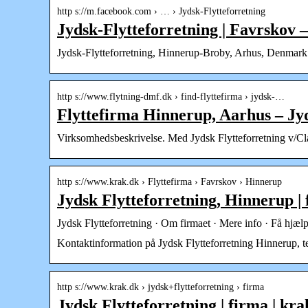
http s://m.facebook.com › … › Jydsk-Flytteforretning
Jydsk-Flytteforretning | Favrskov 
Jydsk-Flytteforretning, Hinnerup-Broby, Arhus, Denmark. 1
http s://www.flytning-dmf.dk › find-flyttefirma › jydsk-…
Flyttefirma Hinnerup, Aarhus – Jy
Virksomhedsbeskrivelse. Med Jydsk Flytteforretning v/Clau
http s://www.krak.dk › Flyttefirma › Favrskov › Hinnerup
Jydsk Flytteforretning, Hinnerup | 
Jydsk Flytteforretning · Om firmaet · Mere info · Få hjælp
Kontaktinformation på Jydsk Flytteforretning Hinnerup, te
http s://www.krak.dk › jydsk+flytteforretning › firma
Jydsk Flytteforretning | firma | kra