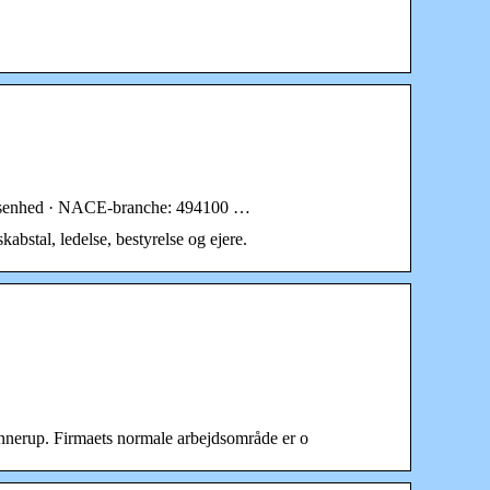
ionsenhed · NACE-branche: 494100 …
bstal, ledelse, bestyrelse og ejere.
innerup. Firmaets normale arbejdsområde er o