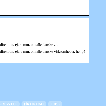
irektion, ejere mm. om alle danske …
ektion, ejere mm. om alle danske virksomheder, her på
LIVSSTIL
ØKONOMI
TIPS