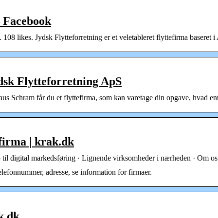
– Facebook
08 likes. Jydsk Flytteforretning er et veletableret flyttefirma baseret
dsk Flytteforretning ApS
s Schram får du et flyttefirma, som kan varetage din opgave, hvad ente
firma | krak.dk
 til digital markedsføring · Lignende virksomheder i nærheden · Om os · 
lefonnummer, adresse, se information for firmaer.
k.dk