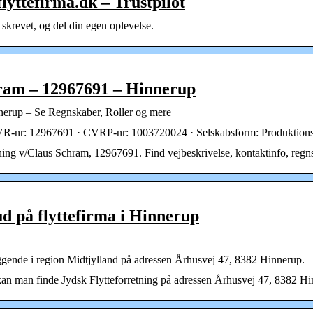
lyttefirma.dk – Trustpilot
 skrevet, og del din egen oplevelse.
hram – 12967691 – Hinnerup
nerup – Se Regnskaber, Roller og mere
 · CVR-nr: 12967691 · CVRP-nr: 1003720024 · Selskabsform: Produkt
ning v/Claus Schram, 12967691. Find vejbeskrivelse, kontaktinfo, regnska
bud på flyttefirma i Hinnerup
eliggende i region Midtjylland på adressen Århusvej 47, 8382 Hinnerup.
kan man finde Jydsk Flytteforretning på adressen Århusvej 47, 8382 H