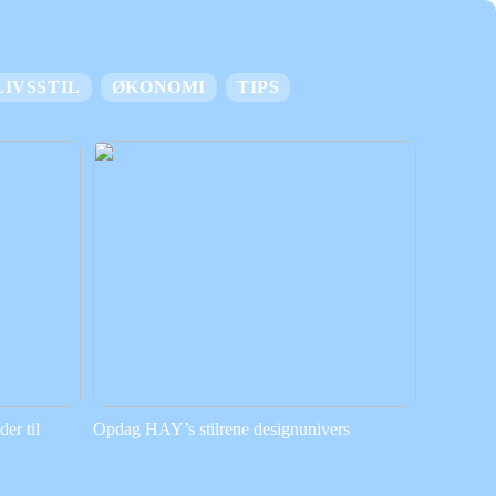
LIVSSTIL
ØKONOMI
TIPS
er til
Opdag HAY’s stilrene designunivers