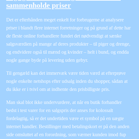
sammenholde priser
Det er efterhånden meget enkelt for forbrugerne at analysere
priser i blandt flere internet forretninger og på grund af dette har
de fleste online forhandlere fundet det nødvendigt at sænke
salgsværdien på mange af deres produkter – til piger og drenge,
og endvidere også til mænd og kvinder – helt i bund, og endda
nogle gange byde på levering uden gebyr.
Til gengæld kan det immervæk være tiden værd at efterprøve
nogle enkelte netshops efter udsalg inden du shopper, sådan at
du ikke er i tvivl om at indhente den prisbilligste pris.
Man skal blot ikke undervurdere, at når en butik forhandler
bedst i test varer for en salgspris der anses for kolossalt
fordelagtig, så er det undertiden være et symbol på en uægte
internet handler. Bestillinger med betalingskort er på den anden
side omsluttet af en forordning, som værner kunden imod fup