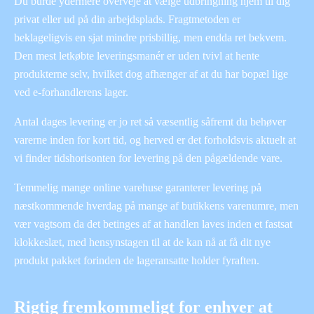
Du burde ydermere overveje at vælge udbringning hjem til dig
privat eller ud på din arbejdsplads. Fragtmetoden er
beklageligvis en sjat mindre prisbillig, men endda ret bekvem.
Den mest letkøbte leveringsmanér er uden tvivl at hente
produkterne selv, hvilket dog afhænger af at du har bopæl lige
ved e-forhandlerens lager.
Antal dages levering er jo ret så væsentlig såfremt du behøver
varerne inden for kort tid, og herved er det forholdsvis aktuelt at
vi finder tidshorisonten for levering på den pågældende vare.
Temmelig mange online varehuse garanterer levering på
næstkommende hverdag på mange af butikkens varenumre, men
vær vagtsom da det betinges af at handlen laves inden et fastsat
klokkeslæt, med hensynstagen til at de kan nå at få dit nye
produkt pakket forinden de lageransatte holder fyraften.
Rigtig fremkommeligt for enhver at