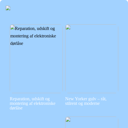
Reparation, udskift og
New Yorker gulv – råt,
montering af elektroniske
stilrent og moderne
dørlåse