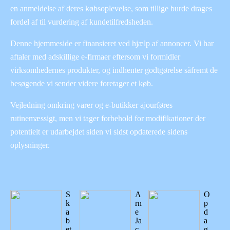
en anmeldelse af deres købsoplevelse, som tillige burde drages
fordel af til vurdering af kundetilfredsheden.
Denne hjemmeside er finansieret ved hjælp af annoncer. Vi har
aftaler med adskillige e-firmaer eftersom vi formidler
virksomhedernes produkter, og indhenter godtgørelse såfremt de
besøgende vi sender videre foretager et køb.
Vejledning omkring varer og e-butikker ajourføres
rutinemæssigt, men vi tager forbehold for modifikationer der
potentielt er udarbejdet siden vi sidst opdaterede sidens
oplysninger.
S
A
O
k
rn
p
a
e
d
b
Ja
a
et
c
g