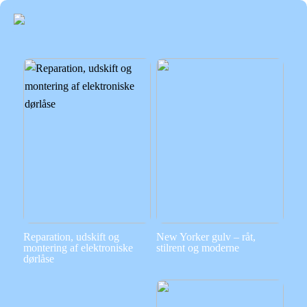
Reparation, udskift og
New Yorker gulv – råt,
montering af elektroniske
stilrent og moderne
dørlåse