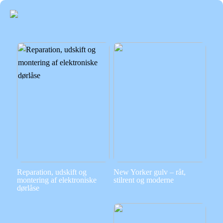
Reparation, udskift og
New Yorker gulv – råt,
montering af elektroniske
stilrent og moderne
dørlåse