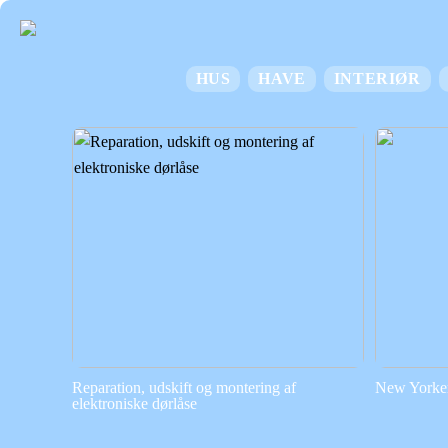
HUS
HAVE
INTERIØR
Reparation, udskift og montering af
New Yorker 
elektroniske dørlåse