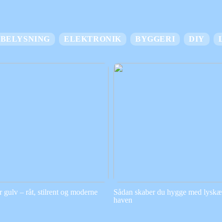
BELYSNING
ELEKTRONIK
BYGGERI
DIY
gulv – råt, stilrent og moderne
Sådan skaber du hygge med lyskæd
haven