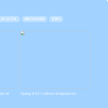
LIVSSTIL
ØKONOMI
TIPS
er til
Opdag HAY’s stilrene designunivers